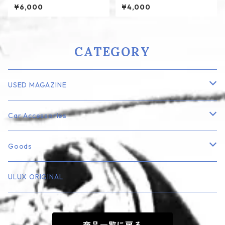
me
¥6,000
¥4,000
CATEGORY
USED MAGAZINE
Lowrider
Car Accessories
Truck
エアフレッシュナー
Goods
Rod・Custom系
ナンバープレート・フレーム
ミニカー
ULUX ORIGINAL
Playboy
エンブレム
フィギュア