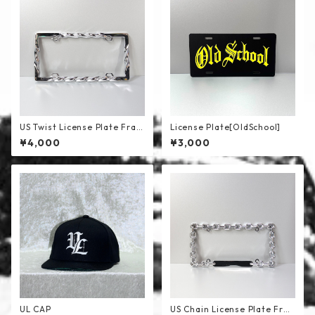
US Twist License Plate Fram
License Plate[OldSchool]
e
¥4,000
¥3,000
UL CAP
US Chain License Plate Fra