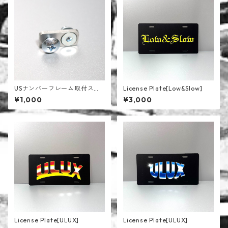
USナンバーフレーム取付ステ
License Plate[Low&Slow]
ー
¥1,000
¥3,000
License Plate[ULUX]
License Plate[ULUX]