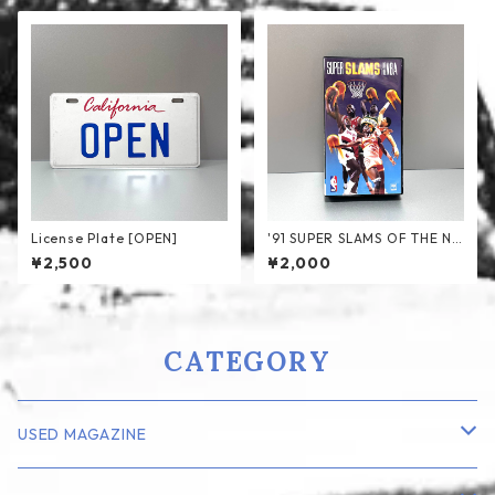
License Plate [OPEN]
'91 SUPER SLAMS OF THE NB
A VHS
¥2,500
¥2,000
CATEGORY
USED MAGAZINE