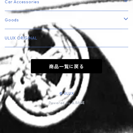
Lowrider
Car Accessories
Truck
エアフレッシュナー
Goods
Rod・Custom系
ナンバープレート・フレーム
ミニカー
ULUX ORIGINAL
Playboy
エンブレム
フィギュア
商品一覧に戻る
その他
その他
キーホルダー
Music
ステッカー
© ULUX
Powered by
看板・サインプレート
その他