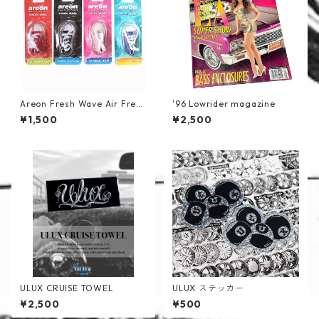
Areon Fresh Wave Air Fresh
'96 Lowrider magazine
ener
¥1,500
¥2,500
ULUX CRUISE TOWEL
ULUX ステッカー
¥2,500
¥500