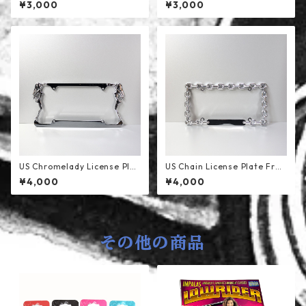
¥3,000
¥3,000
US Chromelady License Plat
US Chain License Plate Fra
e Frame
me
¥4,000
¥4,000
その他の商品