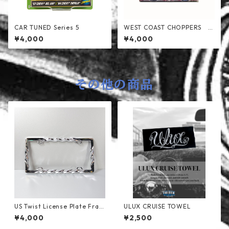
CAR TUNED Series 5
WEST COAST CHOPPERS 1/
18
¥4,000
¥4,000
その他の商品
US Twist License Plate Fram
ULUX CRUISE TOWEL
e
¥4,000
¥2,500