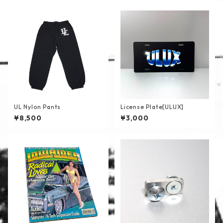
UL Nylon Pants
License Plate[ULUX]
¥8,500
¥3,000