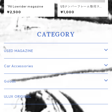
'96 Lowrider magazine
USナンバーフレーム取付ステ
ー
¥2,500
¥1,000
CATEGORY
USED MAGAZINE
Lowrider
Car Accessories
Truck
エアフレッシュナー
Goods
Rod・Custom系
ナンバープレート・フレーム
ミニカー
ULUX ORIGINAL
Playboy
エンブレム
フィギュア