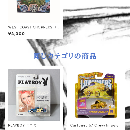
WEST COAST CHOPPERS 1/1
8
¥4,000
同じカテゴリの商品
PLAYBOY ミニカー
CarTuned 67 Chevy Impala S
S