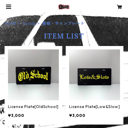
HOME
Goods
看板・サインプレート
ITEM LIST
License Plate[OldSchool]
License Plate[Low&Slow]
¥3,000
¥3,000