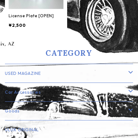
License Plate [OPEN]
¥2,500
CATEGORY
USED MAGAZINE
Lowrider
Car Accessories
Truck
エアフレッシュナー
Goods
Rod・Custom系
ナンバープレート・フレーム
ミニカー
ULUX ORIGINAL