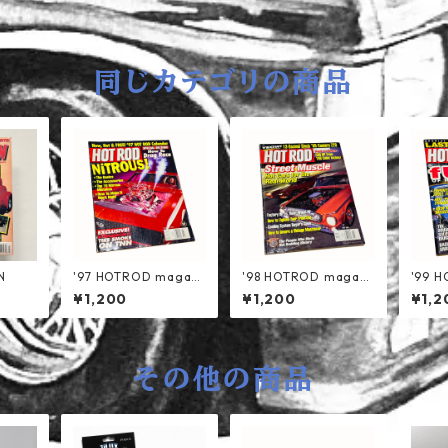
同じカテゴリの商品
N
'97 HOTROD magazi
'98 HOTROD magazi
'99 
ne
ne
ne
¥1,200
¥1,200
¥1,2
その他の商品