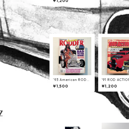
¥1,200
'93 American RODD
'91 ROD ACTIO
ER
¥1,500
¥1,200