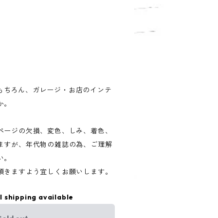
きはもちろん、ガレージ・お店のインテ
か。
ページの欠損、変色、しみ、着色、
ますが、年代物の雑誌の為、ご理解
い。
頂きますよう宜しくお願いします。
l shipping available