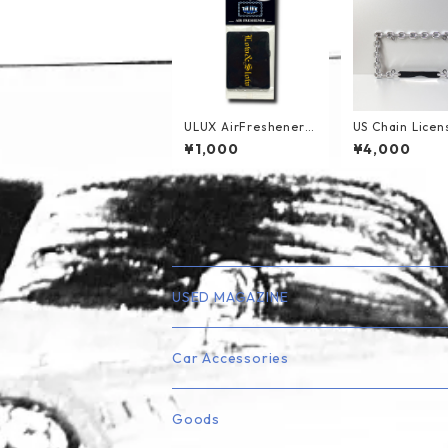
ULUX AirFreshener v
US Chain Licen
ol.4
te Frame
¥1,000
¥4,000
USED MAGAZINE
Lowrider
Car Accessories
Truck
エアフレッシュナー
Goods