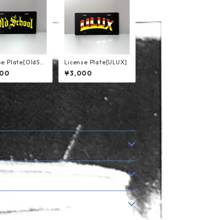
se Plate[OldSc
License Plate[ULUX]
000
¥3,000