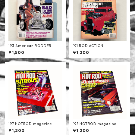
'93 American RODDER
'91 ROD ACTION
¥1,500
¥1,200
'97 HOTROD magazine
'98 HOTROD magazine
¥1,200
¥1,200