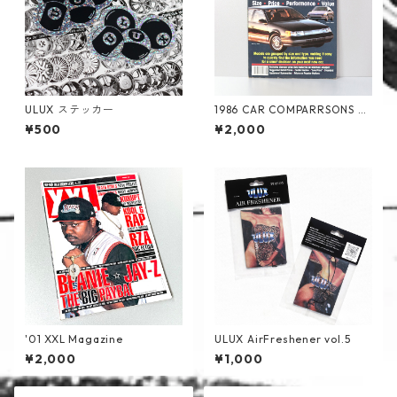
ULUX ステッカー
1986 CAR COMPARRSONS B
OOK
¥500
¥2,000
'01 XXL Magazine
ULUX AirFreshener vol.5
¥2,000
¥1,000