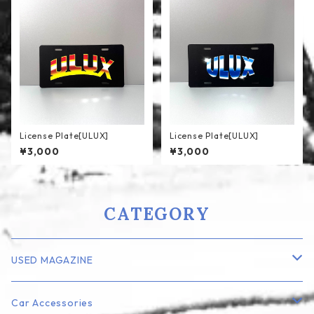
License Plate[ULUX]
License Plate[ULUX]
¥3,000
¥3,000
CATEGORY
USED MAGAZINE
Lowrider
Car Accessories