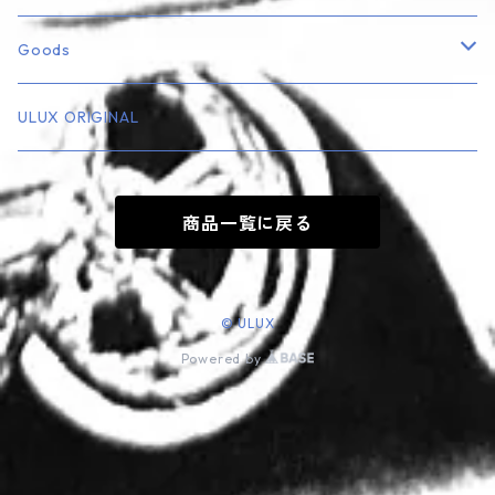
Truck
エアフレッシュナー
Goods
Rod・Custom系
ナンバープレート・フレーム
ミニカー
ULUX ORIGINAL
Playboy
エンブレム
フィギュア
商品一覧に戻る
その他
その他
キーホルダー
Music
ステッカー
© ULUX
Powered by
看板・サインプレート
その他