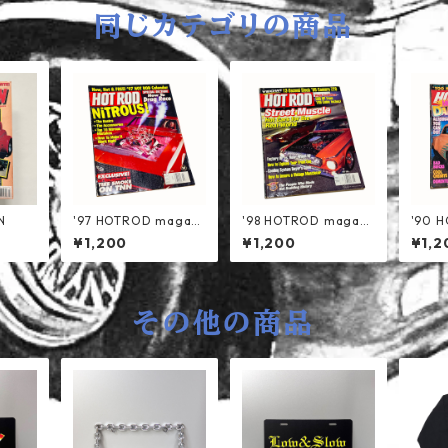
同じカテゴリの商品
N
'97 HOTROD magazi
'98 HOTROD magazi
'90 
ne
ne
ne
¥1,200
¥1,200
¥1,2
その他の商品