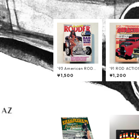
'93 American RODD
'91 ROD ACTIO
ER
¥1,500
¥1,200