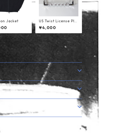
lon Jacket
US Twist License Pla
te Frame
000
¥4,000