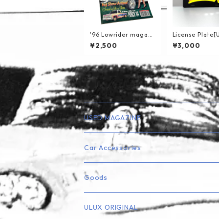
'96 Lowrider magazi
License Plate[
ne
¥2,500
¥3,000
USED MAGAZINE
Lowrider
Car Accessories
Truck
エアフレッシュナー
Goods
Rod・Custom系
ナンバープレート・フレーム
ミニカー
ULUX ORIGINAL